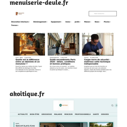
menuiserie-deule.fr
akoitique.fr