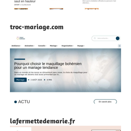
troc-mariage.com
lafermettedemarie.fr